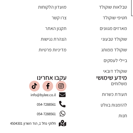
טבלאות שוקולד
מועדון הלקוחות
חטיפי שוקולד
צרו קשר
מארזים מגוונים
תקנון האתר
שוקולד טבעוני
הצהרת נגישות
שוקולד ממותג
מדיניות פרטיות
ביילי לעסקים
שוקולד דובאי
מידע שימושי
עקבו אחרינו
משלוחים
תעודת כשרות
info@bylee.co.il
054-7288561
להזמנות בוולט
054-7288561
חנות
חלוקי נחל 1, הוד השרון 4504301