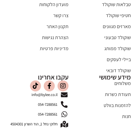
טבלאות שוקולד
מועדון הלקוחות
חטיפי שוקולד
צרו קשר
מארזים מגוונים
תקנון האתר
שוקולד טבעוני
הצהרת נגישות
שוקולד ממותג
מדיניות פרטיות
ביילי לעסקים
שוקולד דובאי
מידע שימושי
עקבו אחרינו
משלוחים
תעודת כשרות
info@bylee.co.il
054-7288561
להזמנות בוולט
054-7288561
חנות
חלוקי נחל 1, הוד השרון 4504301