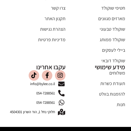
חטיפי שוקולד
צרו קשר
מארזים מגוונים
תקנון האתר
שוקולד טבעוני
הצהרת נגישות
שוקולד ממותג
מדיניות פרטיות
ביילי לעסקים
שוקולד דובאי
מידע שימושי
עקבו אחרינו
משלוחים
תעודת כשרות
info@bylee.co.il
054-7288561
להזמנות בוולט
054-7288561
חנות
חלוקי נחל 1, הוד השרון 4504301