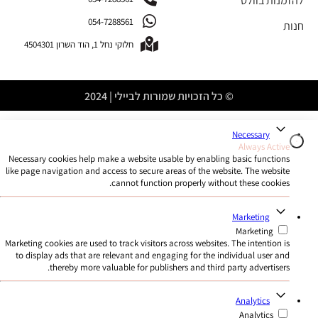
להזמנות בוולט
054-7288561
חנות
חלוקי נחל 1, הוד השרון 4504301
© כל הזכויות שמורות לביילי | 2024
Necessary
Always Active
Necessary cookies help make a website usable by enabling basic functions
like page navigation and access to secure areas of the website. The website
cannot function properly without these cookies.
Marketing
Marketing
Marketing cookies are used to track visitors across websites. The intention is
to display ads that are relevant and engaging for the individual user and
thereby more valuable for publishers and third party advertisers.
Analytics
Analytics