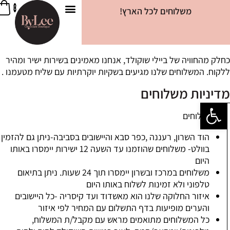
0
משלוחים לכל הארץ!
ביילי קוקי
צרו קשר
שוקולד דובאי
מידע שימושי
טבלאות שוקולד
חטיפי שוקולד
מארזים מגוונים
חלק מהחוויה של ביילי שוקולד, אנחנו מאמינים בשירות ישיר ומהיר
לקוח. המשלוחים שלנו מגיעים בשקיות יוקרתיות עם שליח מטעמנו .
דיניות משלוחים
פתח סרגל נגישות
מני משלוחים
הוד השרון, רעננה ,כפר סבא והיישובים בסביבה-ניתן גם להזמין
בוולט- משלוחים שהוזמנו עד השעה 12 ישירות יימסרו באותו
היום
משלוחים במרכז ובשרון יימסרו תוך 24 שעות. ניתן בתיאום
טלפוני ולא זמינות לשלוח באותו היום
איזור החלוקה שלנו הוא מאשדוד ועד קיסריה -כל היישובים
והערים מופיעות בדף התשלום עם המחיר לפי איזור
כל המשלוחים מתואמים מראש עם מקבל/ת המשלוח,