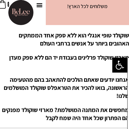
0
משלוחים לכל הארץ!
ביילי קוקי
צרו קשר
שוקולד דובאי
מידע שימושי
טבלאות שוקולד
חטיפי שוקולד
מארזים מגוונים
וקולד טופי אנגלי הוא ללא ספק אחד הממתקים
אהובים ביותר על אנשים ברחבי העולם
ארזי שוקולד פרלינים בעבודת יד הם ללא ספק מעדן
פתח סרגל נגישות
לכים
נחנו יודעים שאתם הולכים להתאהב בהם מהטעימה
ראשונה, בואו להכיר את הטראפלס שוקולד המושלמים
לנו!
חפשים את המתנה המושלמת? מארזי שוקולד מפנקים
ם הפתרון שכל אחד היה שמח לקבל